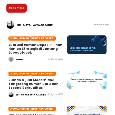
Read more
SITI AISYAH AYYA AZ ZAHIR
06 Agustus 2026
DIJUAL RUMAH
BERITA PROPERTI
Jual Beli Rumah Depok: Pilihan
Hunian Strategis di Jantung
Jabodetabek
06 Agustus 2026
ADMIN
DIJUAL RUMAH
BERITA PROPERTI
Rumah Dijual Modernland
Tangerang Rumah Baru dan
Second Berkualitas
05 Agustus 2026
SITI AISYAH AYYA AZ ZAHIR
DIJUAL RUMAH
BERITA PROPERTI