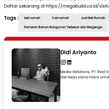
Daftar sekarang di https://megabuild.co.id/visito
Tags :
beli rumah
Cari rumah
Jual Beli Rumah
Pameran Bahan Bangunan Terbesar dan Bergengsi
Didi Ariyanto
Media Relations, PT Real E
dan kerja sama mitra untu