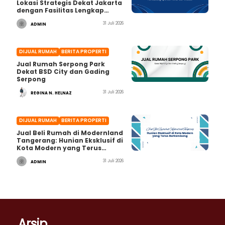
Lokasi Strategis Dekat Jakarta
dengan Fasilitas Lengkap
untuk Hunian dan Investasi
31 Juli 2026
ADMIN
DIJUAL RUMAH
BERITA PROPERTI
Jual Rumah Serpong Park
Dekat BSD City dan Gading
Serpong
31 Juli 2026
REGINA N. HELNAZ
DIJUAL RUMAH
BERITA PROPERTI
Jual Beli Rumah di Modernland
Tangerang: Hunian Eksklusif di
Kota Modern yang Terus
Berkembang
31 Juli 2026
ADMIN
Arsip