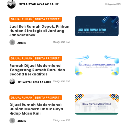
SITI AISYAH AYYA AZ ZAHIR
06 Agustus 2026
DIJUAL RUMAH
BERITA PROPERTI
Jual Beli Rumah Depok: Pilihan
Hunian Strategis di Jantung
Jabodetabek
06 Agustus 2026
ADMIN
DIJUAL RUMAH
BERITA PROPERTI
Rumah Dijual Modernland
Tangerang Rumah Baru dan
Second Berkualitas
05 Agustus 2026
SITI AISYAH AYYA AZ ZAHIR
DIJUAL RUMAH
BERITA PROPERTI
Dijual Rumah Modernland:
Hunian Modern untuk Gaya
Hidup Masa Kini
05 Agustus 2026
ADMIN