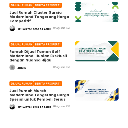
DIJUAL RUMAH
BERITA PROPERTI
Jual Rumah Cluster Garcia
Modernland Tangerang Harga
Kompetitif
07 Agustus 2026
SITI AISYAH AYYA AZ ZAHIR
DIJUAL RUMAH
BERITA PROPERTI
Rumah Dijual Taman Golf
Modernland: Hunian Eksklusif
dengan Nuansa Hijau
07 Agustus 2026
ADMIN
DIJUAL RUMAH
BERITA PROPERTI
Jual Rumah Murah
Modernland Tangerang Harga
Spesial untuk Pembeli Serius
06 Agustus 2026
SITI AISYAH AYYA AZ ZAHIR