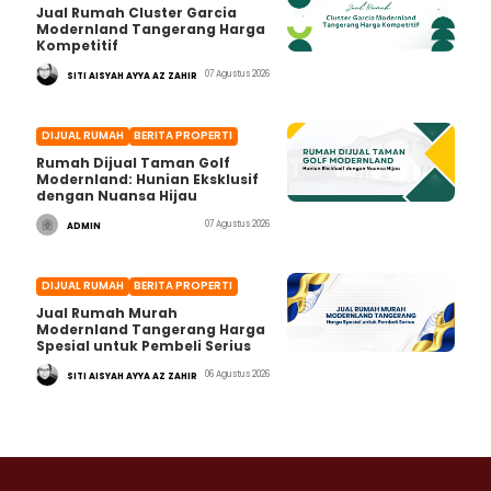
Jual Rumah Cluster Garcia
Modernland Tangerang Harga
Kompetitif
07 Agustus 2026
SITI AISYAH AYYA AZ ZAHIR
DIJUAL RUMAH
BERITA PROPERTI
Rumah Dijual Taman Golf
Modernland: Hunian Eksklusif
dengan Nuansa Hijau
07 Agustus 2026
ADMIN
DIJUAL RUMAH
BERITA PROPERTI
Jual Rumah Murah
Modernland Tangerang Harga
Spesial untuk Pembeli Serius
06 Agustus 2026
SITI AISYAH AYYA AZ ZAHIR