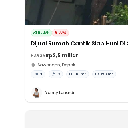
RUMAH
JUAL
Dijual Rumah Cantik Siap Huni 
Rp2,5 miliar
HARGA
Sawangan
,
Depok
3
3
LT:
110 m²
LB:
120 m²
Yanny Lunardi