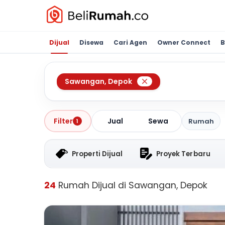
Dijual
Disewa
Cari Agen
Owner Connect
B
Sawangan
,
Depok
Jual
Sewa
Filter
Rumah
1
Properti Dijual
Proyek Terbaru
24
Rumah Dijual di Sawangan, Depok