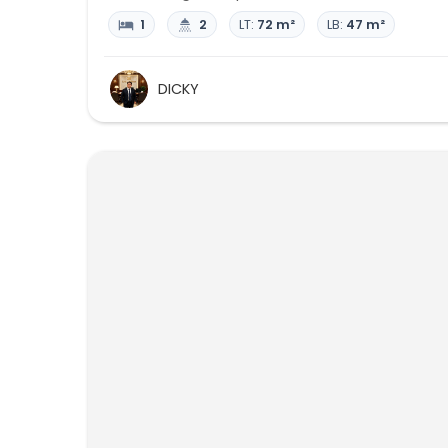
1
2
LT:
72 m²
LB:
47 m²
DICKY