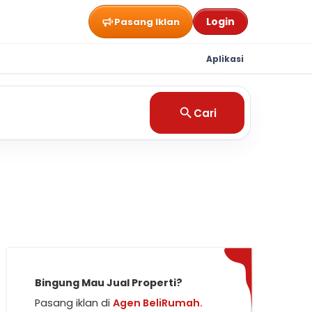
Login
Pasang Iklan
Aplikasi
Cari
Bingung Mau Jual Properti?
Pasang iklan di
Agen BeliRumah.