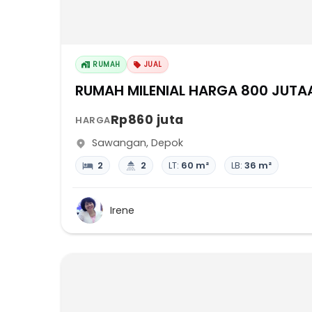
RUMAH
JUAL
RUMAH MILENIAL HARGA 800 JUTA
Rp860 juta
HARGA
Sawangan
,
Depok
2
2
LT:
60 m²
LB:
36 m²
Irene