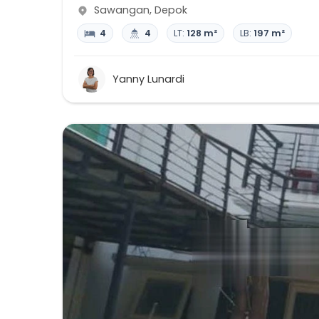
Sawangan
,
Depok
4
4
LT:
128 m²
LB:
197 m²
Yanny Lunardi