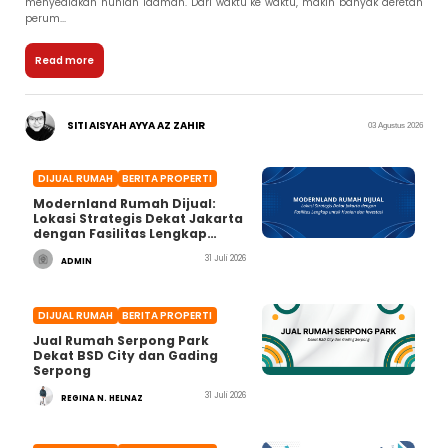
menyediakan hunian idaman. Dari waktu ke waktu, makin banyak deretan
perum...
Read more
SITI AISYAH AYYA AZ ZAHIR
03 Agustus 2026
DIJUAL RUMAH
BERITA PROPERTI
Modernland Rumah Dijual:
Lokasi Strategis Dekat Jakarta
dengan Fasilitas Lengkap
untuk Hunian dan Investasi
31 Juli 2026
ADMIN
DIJUAL RUMAH
BERITA PROPERTI
Jual Rumah Serpong Park
Dekat BSD City dan Gading
Serpong
31 Juli 2026
REGINA N. HELNAZ