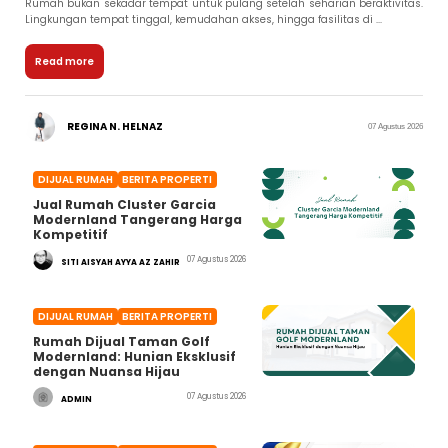
Rumah bukan sekadar tempat untuk pulang setelah seharian beraktivitas.
Lingkungan tempat tinggal, kemudahan akses, hingga fasilitas di ...
Read more
REGINA N. HELNAZ
07 Agustus 2026
DIJUAL RUMAH
BERITA PROPERTI
Jual Rumah Cluster Garcia
Modernland Tangerang Harga
Kompetitif
07 Agustus 2026
SITI AISYAH AYYA AZ ZAHIR
DIJUAL RUMAH
BERITA PROPERTI
Rumah Dijual Taman Golf
Modernland: Hunian Eksklusif
dengan Nuansa Hijau
07 Agustus 2026
ADMIN