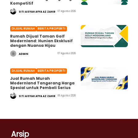
Kompetitif
07 Agustus 2026
SITI AISYAH AYYA AZ ZAHIR
DIJUAL RUMAH
BERITA PROPERTI
Rumah Dijual Taman Golf
Modernland: Hunian Eksklusif
dengan Nuansa Hijau
07 Agustus 2026
ADMIN
DIJUAL RUMAH
BERITA PROPERTI
Jual Rumah Murah
Modernland Tangerang Harga
Spesial untuk Pembeli Serius
06 Agustus 2026
SITI AISYAH AYYA AZ ZAHIR
Arsip