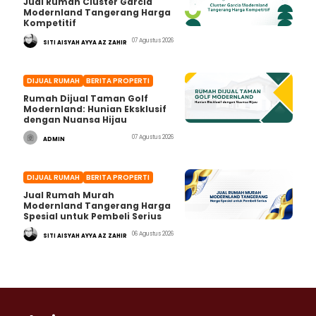
Jual Rumah Cluster Garcia
Modernland Tangerang Harga
Kompetitif
07 Agustus 2026
SITI AISYAH AYYA AZ ZAHIR
DIJUAL RUMAH
BERITA PROPERTI
Rumah Dijual Taman Golf
Modernland: Hunian Eksklusif
dengan Nuansa Hijau
07 Agustus 2026
ADMIN
DIJUAL RUMAH
BERITA PROPERTI
Jual Rumah Murah
Modernland Tangerang Harga
Spesial untuk Pembeli Serius
06 Agustus 2026
SITI AISYAH AYYA AZ ZAHIR