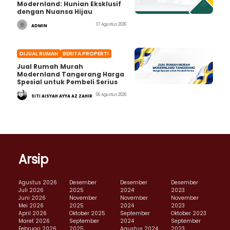
Modernland: Hunian Eksklusif
dengan Nuansa Hijau
07 Agustus 2026
ADMIN
DIJUAL RUMAH
BERITA PROPERTI
Jual Rumah Murah
Modernland Tangerang Harga
Spesial untuk Pembeli Serius
06 Agustus 2026
SITI AISYAH AYYA AZ ZAHIR
Arsip
Agustus 2026
Desember
Desember
Desember
Juli 2026
2025
2024
2023
Juni 2026
November
November
November
Mei 2026
2025
2024
2023
April 2026
Oktober 2025
September
Oktober 2023
Maret 2026
September
2024
September
Februari 2026
2025
Agustus 2024
2023