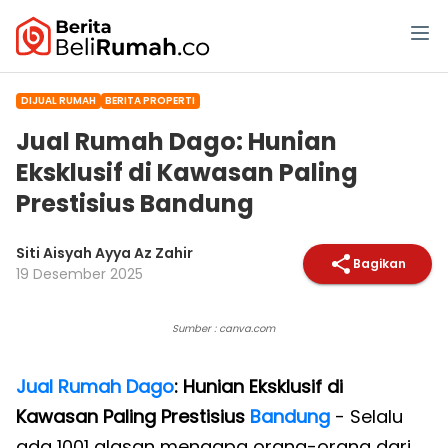
DIJUAL RUMAH
BERITA PROPERTI
Jual Rumah Dago: Hunian
Eksklusif di Kawasan Paling
Prestisius Bandung
Siti Aisyah Ayya Az Zahir
Bagikan
19 Desember 2025
Sumber : canva.com
Jual Rumah Dago
: Hunian Eksklusif di
Kawasan Paling Prestisius
Bandung
- Selalu
ada 1001 alasan mengapa orang-orang dari