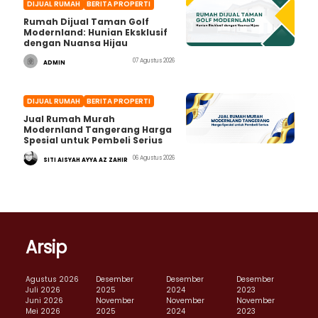
DIJUAL RUMAH
BERITA PROPERTI
Rumah Dijual Taman Golf
Modernland: Hunian Eksklusif
dengan Nuansa Hijau
07 Agustus 2026
ADMIN
DIJUAL RUMAH
BERITA PROPERTI
Jual Rumah Murah
Modernland Tangerang Harga
Spesial untuk Pembeli Serius
06 Agustus 2026
SITI AISYAH AYYA AZ ZAHIR
Arsip
Agustus 2026
Desember
Desember
Desember
Juli 2026
2025
2024
2023
Juni 2026
November
November
November
Mei 2026
2025
2024
2023