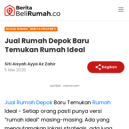
DIJUAL RUMAH
BERITA PROPERTI
Jual Rumah Depok Baru
Temukan Rumah Ideal
Siti Aisyah Ayya Az Zahir
Bagikan
5 Mei 2026
sumber : canva.com
Jual Rumah Depok
Baru Temukan
Rumah
Ideal - Setiap orang pasti punya versi
“rumah ideal” masing-masing. Ada yang
mengutamakan lokasi strategis, ada juga