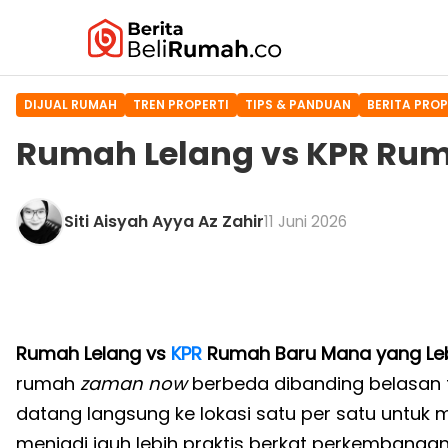
DIJUAL RUMAH
TREN PROPERTI
TIPS & PANDUAN
BERITA PROP
Rumah Lelang vs KPR Ru
Siti Aisyah Ayya Az Zahir
11 Juni 2026
Rumah Lelang vs
KPR
Rumah Baru Mana yang Le
rumah
zaman now
berbeda dibanding belasan ta
datang langsung ke lokasi satu per satu untuk m
menjadi jauh lebih praktis berkat perkembangan t