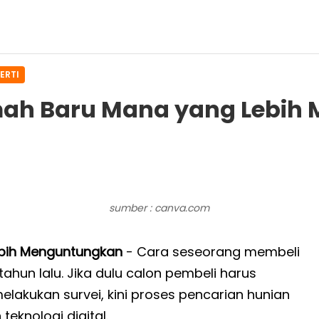
ERTI
mah Baru Mana yang Lebih
sumber : canva.com
bih Menguntungkan
- Cara seseorang membeli
hun lalu. Jika dulu calon pembeli harus
elakukan survei, kini proses pencarian hunian
eknologi digital.