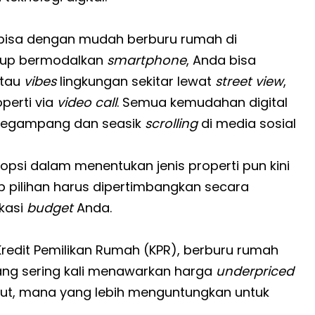
ni bisa dengan mudah berburu rumah di
ukup bermodalkan
smartphone
, Anda bisa
ntau
vibes
lingkungan sekitar lewat
street view
,
perti via
video call
. Semua kemudahan digital
 segampang dan seasik
scrolling
di media sosial
opsi dalam menentukan jenis properti pun kini
p pilihan harus dipertimbangkan secara
kasi
budget
Anda.
redit Pemilikan Rumah (KPR), berburu rumah
yang sering kali menawarkan harga
underpriced
ebut, mana yang lebih menguntungkan untuk