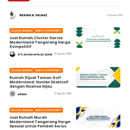
REGINA N. HELNAZ
07 Agustus 2026
DIJUAL RUMAH
BERITA PROPERTI
Jual Rumah Cluster Garcia
Modernland Tangerang Harga
Kompetitif
07 Agustus 2026
SITI AISYAH AYYA AZ ZAHIR
DIJUAL RUMAH
BERITA PROPERTI
Rumah Dijual Taman Golf
Modernland: Hunian Eksklusif
dengan Nuansa Hijau
07 Agustus 2026
ADMIN
DIJUAL RUMAH
BERITA PROPERTI
Jual Rumah Murah
Modernland Tangerang Harga
Spesial untuk Pembeli Serius