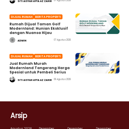
07 Agustus 2026
SITI AISYAH AYYA AZ ZAHIR
DIJUAL RUMAH
BERITA PROPERTI
Rumah Dijual Taman Golf
Modernland: Hunian Eksklusif
dengan Nuansa Hijau
07 Agustus 2026
ADMIN
DIJUAL RUMAH
BERITA PROPERTI
Jual Rumah Murah
Modernland Tangerang Harga
Spesial untuk Pembeli Serius
06 Agustus 2026
SITI AISYAH AYYA AZ ZAHIR
Arsip
Agustus 2026
Desember
Desember
Desember