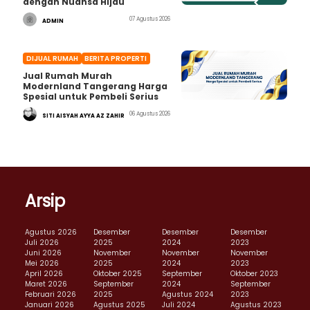
dengan Nuansa Hijau
07 Agustus 2026
ADMIN
DIJUAL RUMAH
BERITA PROPERTI
Jual Rumah Murah
Modernland Tangerang Harga
Spesial untuk Pembeli Serius
06 Agustus 2026
SITI AISYAH AYYA AZ ZAHIR
Arsip
Agustus 2026
Desember
Desember
Desember
Juli 2026
2025
2024
2023
Juni 2026
November
November
November
Mei 2026
2025
2024
2023
April 2026
Oktober 2025
September
Oktober 2023
Maret 2026
September
2024
September
Februari 2026
2025
Agustus 2024
2023
Januari 2026
Agustus 2025
Juli 2024
Agustus 2023