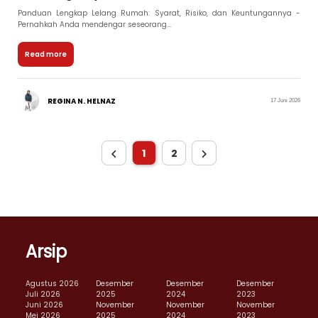
Panduan Lengkap Lelang Rumah: Syarat, Risiko, dan Keuntungannya -
Pernahkah Anda mendengar seseorang...
Read more
REGINA N. HELNAZ
17 Juni 2026
1
2
Arsip
Agustus 2026
Desember
Desember
Desember
Juli 2026
2025
2024
2023
Juni 2026
November
November
November
Mei 2026
2025
2024
2023