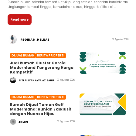
Rumah bukan sekadar tempat untuk pulang setelah seharian beraktivitas.
Lingkungan tempat tinggal, kemudahan akses, hingga fasilitas di ...
Read more
REGINA N. HELNAZ
07 Agustus 2026
DIJUAL RUMAH
BERITA PROPERTI
Jual Rumah Cluster Garcia
Modernland Tangerang Harga
Kompetitif
07 Agustus 2026
SITI AISYAH AYYA AZ ZAHIR
DIJUAL RUMAH
BERITA PROPERTI
Rumah Dijual Taman Golf
Modernland: Hunian Eksklusif
dengan Nuansa Hijau
07 Agustus 2026
ADMIN