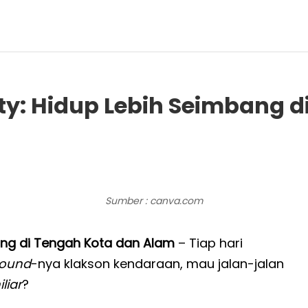
ty: Hidup Lebih Seimbang 
Sumber : canva.com
ang di Tengah Kota dan Alam
– Tiap hari
sound
-nya klakson kendaraan, mau jalan-jalan
liar
?