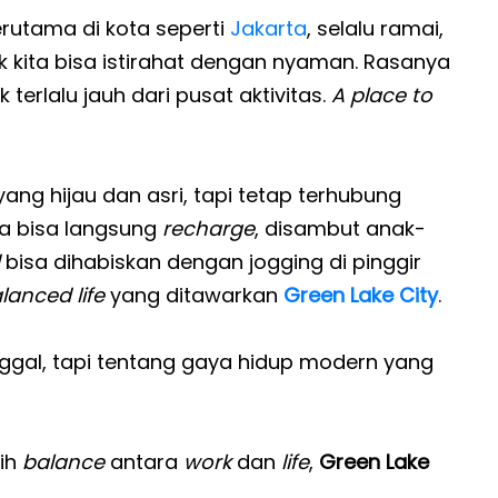
rutama di kota seperti
Jakarta
, selalu ramai,
 kita bisa istirahat dengan nyaman. Rasanya
terlalu jauh dari pusat aktivitas.
A place to
ang hijau dan asri, tapi tetap terhubung
rja bisa langsung
recharge
, disambut anak-
bisa dihabiskan dengan jogging di pinggir
alanced life
yang ditawarkan
Green Lake City
.
ggal, tapi tentang gaya hidup modern yang
sih
balance
antara
work
dan
life
,
Green Lake