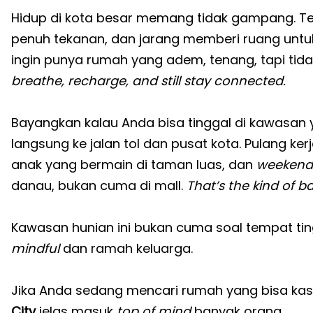
Hidup di kota besar memang tidak gampang. Te
penuh tekanan, dan jarang memberi ruang untuk
ingin punya rumah yang adem, tenang, tapi tidak 
breathe, recharge, and still stay connected.
Bayangkan kalau Anda bisa tinggal di kawasan y
langsung ke jalan tol dan pusat kota. Pulang ke
anak yang bermain di taman luas, dan
weekend
danau, bukan cuma di mall.
That’s the kind of b
Kawasan hunian ini bukan cuma soal tempat tin
mindful
dan ramah keluarga.
Jika Anda sedang mencari rumah yang bisa ka
City
jelas masuk
top of mind
banyak orang.