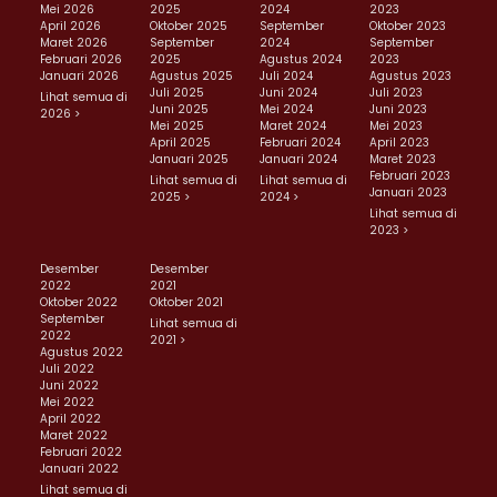
Mei 2026
2025
2024
2023
April 2026
Oktober 2025
September
Oktober 2023
Maret 2026
September
2024
September
Februari 2026
2025
Agustus 2024
2023
Januari 2026
Agustus 2025
Juli 2024
Agustus 2023
Juli 2025
Juni 2024
Juli 2023
Lihat semua di
Juni 2025
Mei 2024
Juni 2023
2026 >
Mei 2025
Maret 2024
Mei 2023
April 2025
Februari 2024
April 2023
Januari 2025
Januari 2024
Maret 2023
Februari 2023
Lihat semua di
Lihat semua di
Januari 2023
2025 >
2024 >
Lihat semua di
2023 >
Desember
Desember
2022
2021
Oktober 2022
Oktober 2021
September
Lihat semua di
2022
2021 >
Agustus 2022
Juli 2022
Juni 2022
Mei 2022
April 2022
Maret 2022
Februari 2022
Januari 2022
Lihat semua di