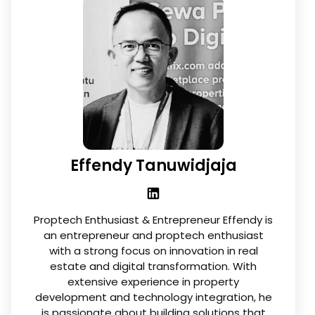
Effendy Tanuwidjaja
Proptech Enthusiast & Entrepreneur Effendy is
an entrepreneur and proptech enthusiast
with a strong focus on innovation in real
estate and digital transformation. With
extensive experience in property
development and technology integration, he
is passionate about building solutions that