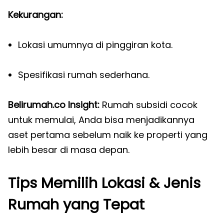
Kekurangan:
Lokasi umumnya di pinggiran kota.
Spesifikasi rumah sederhana.
Belirumah.co Insight:
Rumah subsidi cocok
untuk memulai, Anda bisa menjadikannya
aset pertama sebelum naik ke properti yang
lebih besar di masa depan.
Tips Memilih Lokasi & Jenis
Rumah yang Tepat