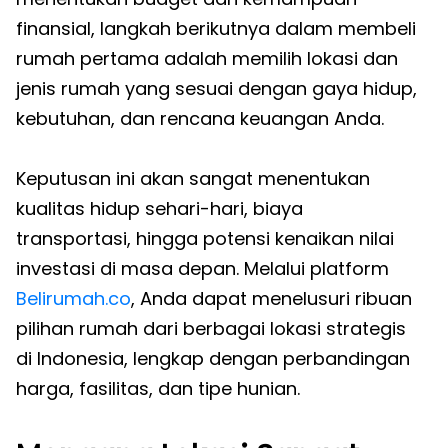
finansial, langkah berikutnya dalam membeli
rumah pertama adalah memilih lokasi dan
jenis rumah yang sesuai dengan gaya hidup,
kebutuhan, dan rencana keuangan Anda.
Keputusan ini akan sangat menentukan
kualitas hidup sehari-hari, biaya
transportasi, hingga potensi kenaikan nilai
investasi di masa depan. Melalui platform
Belirumah.co
, Anda dapat menelusuri ribuan
pilihan rumah dari berbagai lokasi strategis
di Indonesia, lengkap dengan perbandingan
harga, fasilitas, dan tipe hunian.