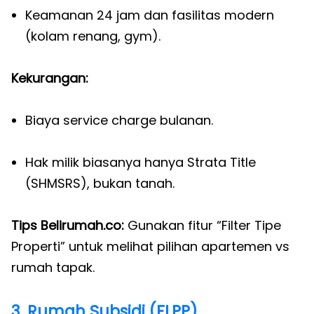
Keamanan 24 jam dan fasilitas modern
(kolam renang, gym).
Kekurangan:
Biaya service charge bulanan.
Hak milik biasanya hanya Strata Title
(SHMSRS), bukan tanah.
Tips Belirumah.co:
Gunakan fitur “Filter Tipe
Properti” untuk melihat pilihan apartemen vs
rumah tapak.
3. Rumah Subsidi (FLPP)