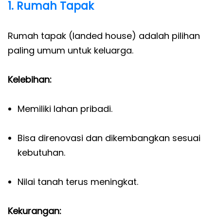
1. Rumah Tapak
Rumah tapak (landed house) adalah pilihan
paling umum untuk keluarga.
Kelebihan:
Memiliki lahan pribadi.
Bisa direnovasi dan dikembangkan sesuai
kebutuhan.
Nilai tanah terus meningkat.
Kekurangan: