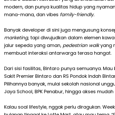
modern, dan punya kualitas hidup yang nyaman. 
mana-mana, dan vibes
family-friendly.
Banyak developer di sini juga mengusung kons
marketing
, tapi diwujudkan dalam elemen kawa
jalur sepeda yang aman,
pedestrian walk
yang 
membuat interaksi antarwarga terasa hangat.
Dari sisi fasilitas, Bintaro punya semuanya. M
Sakit Premier Bintaro dan RS Pondok Indah Binta
Pilihannya banyak, mulai sekolah nasional ung
Jaya School, BPK Penabur, hingga akses mudah k
Kalau soal lifestyle, nggak perlu diragukan. Wee
bulanan tinggal ke Lotte Mart, atau mau tema
“f