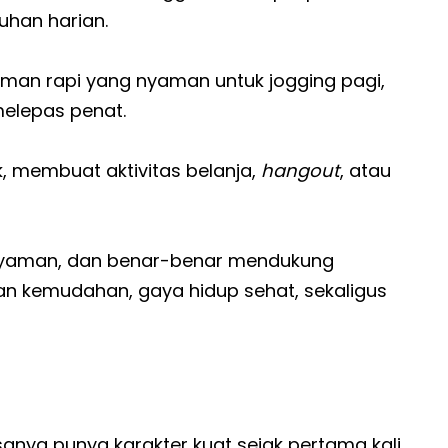
han harian.
man rapi yang nyaman untuk jogging pagi,
melepas penat.
k, membuat aktivitas belanja,
hangout
, atau
nyaman, dan benar-benar mendukung
an kemudahan, gaya hidup sehat, sekaligus
anya punya karakter kuat sejak pertama kali