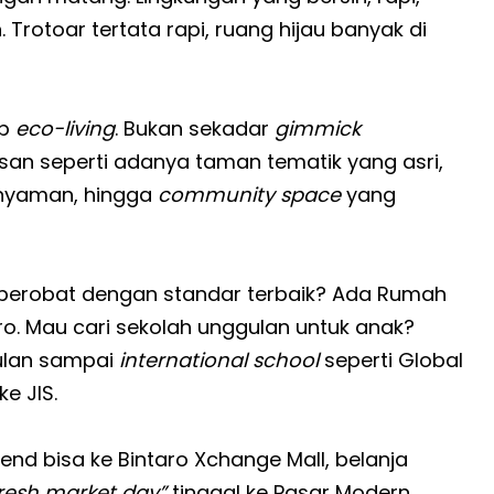
Trotoar tertata rapi, ruang hijau banyak di
ep
eco-living
. Bukan sekadar
gimmick
san seperti adanya taman tematik yang asri,
nyaman, hingga
community space
yang
au berobat dengan standar terbaik? Ada Rumah
ro. Mau cari sekolah unggulan untuk anak?
gulan sampai
international school
seperti Global
e JIS.
kend bisa ke Bintaro Xchange Mall, belanja
resh market day”
tinggal ke Pasar Modern.