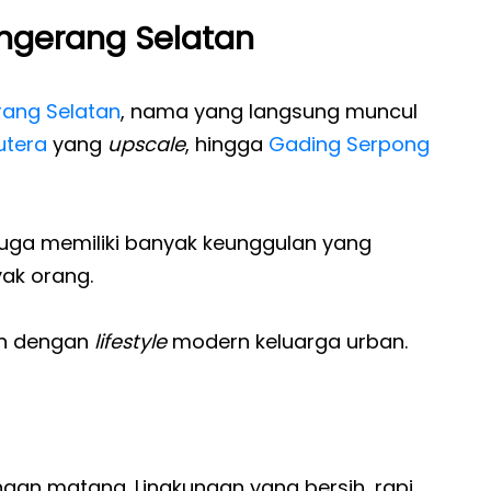
ngerang Selatan
ang Selatan
, nama yang langsung muncul
utera
yang
upscale
, hingga
Gading Serpong
 juga memiliki banyak keunggulan yang
yak orang.
an dengan
lifestyle
modern keluarga urban.
an matang. Lingkungan yang bersih, rapi,