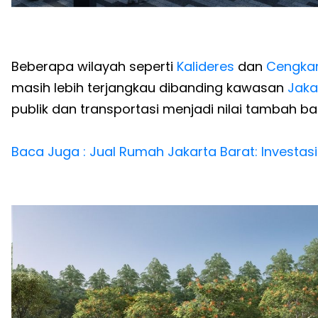
Beberapa wilayah seperti
Kalideres
dan
Cengka
masih lebih terjangkau dibanding kawasan
Jaka
publik dan transportasi menjadi nilai tambah b
Baca Juga : Jual Rumah Jakarta Barat: Investasi 