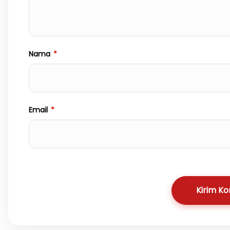
Nama
*
Email
*
Kirim K