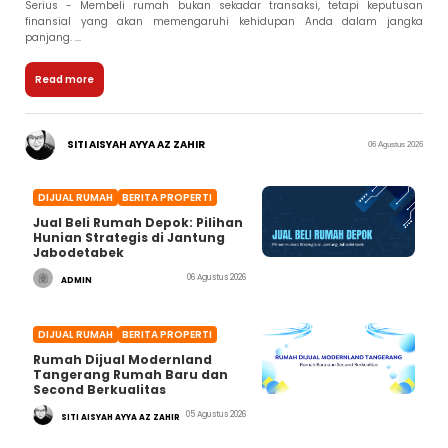
Serius - Membeli rumah bukan sekadar transaksi, tetapi keputusan
finansial yang akan memengaruhi kehidupan Anda dalam jangka
panjang. ...
Read more
SITI AISYAH AYYA AZ ZAHIR
06 Agustus 2026
DIJUAL RUMAH
BERITA PROPERTI
Jual Beli Rumah Depok: Pilihan
Hunian Strategis di Jantung
Jabodetabek
06 Agustus 2026
ADMIN
DIJUAL RUMAH
BERITA PROPERTI
Rumah Dijual Modernland
Tangerang Rumah Baru dan
Second Berkualitas
05 Agustus 2026
SITI AISYAH AYYA AZ ZAHIR