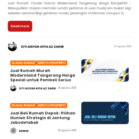
Jual Rumah Cluster Garcia Modernland Tangerang Harga Kompetitif -
Mewujudkan impian memiliki rumah pertama di usia muda kini bukan lagi
sekadar wacana.Bagi generasi muda, pasangan millennial, maupun G...
Read more
SITI AISYAH AYYA AZ ZAHIR
07 Agustus 2026
DIJUAL RUMAH
BERITA PROPERTI
Jual Rumah Murah
Modernland Tangerang Harga
Spesial untuk Pembeli Serius
06 Agustus 2026
SITI AISYAH AYYA AZ ZAHIR
DIJUAL RUMAH
BERITA PROPERTI
Jual Beli Rumah Depok: Pilihan
Hunian Strategis di Jantung
Jabodetabek
06 Agustus 2026
ADMIN