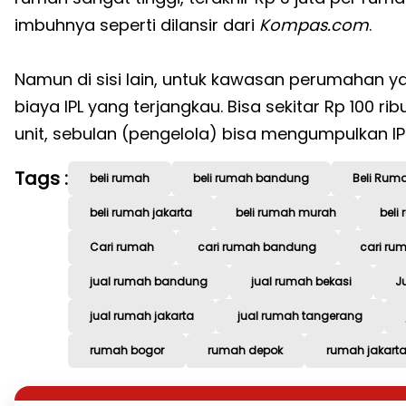
imbuhnya seperti dilansir dari
Kompas.com
.
Namun di sisi lain, untuk kawasan perumahan y
biaya IPL yang terjangkau. Bisa sekitar Rp 100 r
unit, sebulan (pengelola) bisa mengumpulkan IPL
Tags :
beli rumah
beli rumah bandung
Beli Rum
beli rumah jakarta
beli rumah murah
beli
Cari rumah
cari rumah bandung
cari ru
jual rumah bandung
jual rumah bekasi
J
jual rumah jakarta
jual rumah tangerang
rumah bogor
rumah depok
rumah jakart