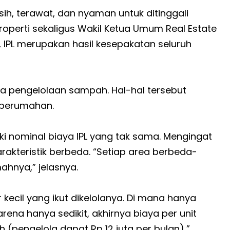
h, terawat, dan nyaman untuk ditinggali
roperti sekaligus Wakil Ketua Umum Real Estate
IPL merupakan hasil kesepakatan seluruh
ga pengelolaan sampah. Hal-hal tersebut
 perumahan.
i nominal biaya IPL yang tak sama. Mengingat
rakteristik berbeda. “Setiap area berbeda-
ahnya,” jelasnya.
ecil yang ikut dikelolanya. Di mana hanya
rena hanya sedikit, akhirnya biaya per unit
h (pengelola dapat Rp 12 juta per bulan),”