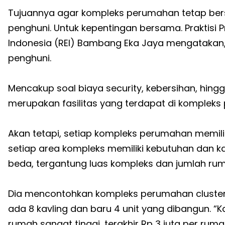
Tujuannya agar kompleks perumahan tetap bersi
penghuni. Untuk kepentingan bersama. Praktisi P
Indonesia (REI) Bambang Eka Jaya mengatakan, 
penghuni.
Mencakup soal biaya security, kebersihan, hing
merupakan fasilitas yang terdapat di kompleks
Akan tetapi, setiap kompleks perumahan memilik
setiap area kompleks memiliki kebutuhan dan ka
beda, tergantung luas kompleks dan jumlah rum
Dia mencontohkan kompleks perumahan cluster k
ada 8 kavling dan baru 4 unit yang dibangun. “Ka
rumah sangat tinggi, terakhir Rp 3 juta per ruma