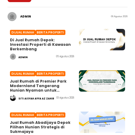
ADMIN
06 Agustus 2026
DIJUAL RUMAH
BERITA PROPERTI
Di Jual Rumah Depok:
Investasi Properti di Kawasan
Berkembang
05 Agustus 2026
ADMIN
DIJUAL RUMAH
BERITA PROPERTI
Jual Rumah di Premier Park
Modernland Tangerang
Hunian Nyaman untuk
Keluarga
03 Agustus 2026
SITI AISYAH AYYA AZ ZAHIR
DIJUAL RUMAH
BERITA PROPERTI
Jual Rumah Abadijaya Depok
Pilihan Hunian Strategis di
Sukmajaya