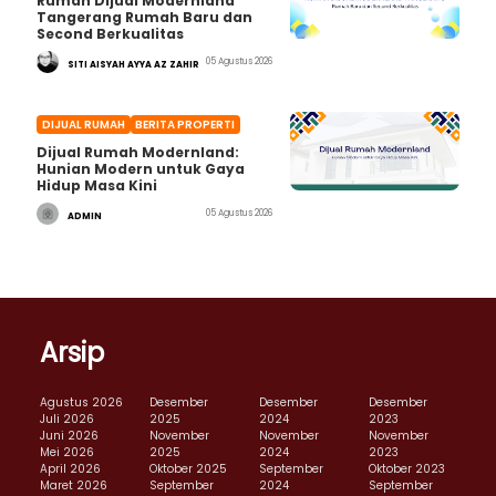
Rumah Dijual Modernland
Tangerang Rumah Baru dan
Second Berkualitas
05 Agustus 2026
SITI AISYAH AYYA AZ ZAHIR
DIJUAL RUMAH
BERITA PROPERTI
Dijual Rumah Modernland:
Hunian Modern untuk Gaya
Hidup Masa Kini
05 Agustus 2026
ADMIN
Arsip
Agustus 2026
Desember
Desember
Desember
Juli 2026
2025
2024
2023
Juni 2026
November
November
November
Mei 2026
2025
2024
2023
April 2026
Oktober 2025
September
Oktober 2023
Maret 2026
September
2024
September