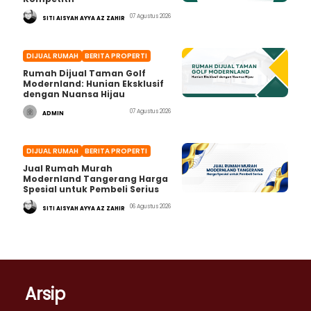
07 Agustus 2026
SITI AISYAH AYYA AZ ZAHIR
DIJUAL RUMAH
BERITA PROPERTI
Rumah Dijual Taman Golf
Modernland: Hunian Eksklusif
dengan Nuansa Hijau
07 Agustus 2026
ADMIN
DIJUAL RUMAH
BERITA PROPERTI
Jual Rumah Murah
Modernland Tangerang Harga
Spesial untuk Pembeli Serius
06 Agustus 2026
SITI AISYAH AYYA AZ ZAHIR
Arsip