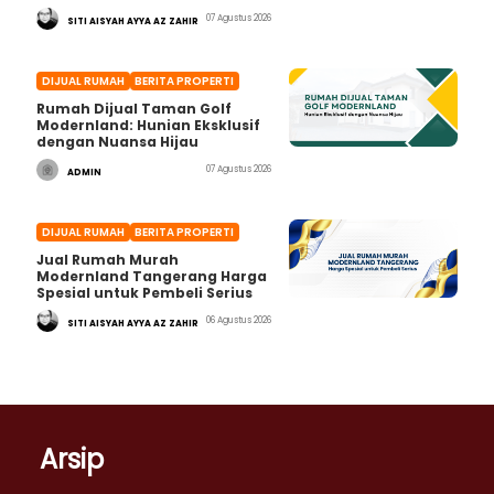
07 Agustus 2026
SITI AISYAH AYYA AZ ZAHIR
DIJUAL RUMAH
BERITA PROPERTI
Rumah Dijual Taman Golf
Modernland: Hunian Eksklusif
dengan Nuansa Hijau
07 Agustus 2026
ADMIN
DIJUAL RUMAH
BERITA PROPERTI
Jual Rumah Murah
Modernland Tangerang Harga
Spesial untuk Pembeli Serius
06 Agustus 2026
SITI AISYAH AYYA AZ ZAHIR
Arsip