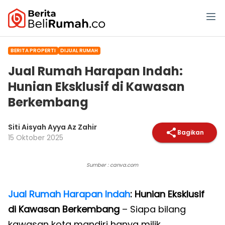
BERITA PROPERTI
DIJUAL RUMAH
Jual Rumah Harapan Indah:
Hunian Eksklusif di Kawasan
Berkembang
Siti Aisyah Ayya Az Zahir
Bagikan
15 Oktober 2025
Sumber : canva.com
Jual Rumah Harapan Indah
: Hunian Eksklusif
di Kawasan Berkembang
– Siapa bilang
kawasan kota mandiri hanya milik