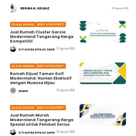
REGINA N. HELNAZ
07 Agustus 2026
DIJUAL RUMAH
BERITA PROPERTI
Jual Rumah Cluster Garcia
Modernland Tangerang Harga
Kompetitif
07 Agustus 2026
SITI AISYAH AYYA AZ ZAHIR
DIJUAL RUMAH
BERITA PROPERTI
Rumah Dijual Taman Golf
Modernland: Hunian Eksklusif
dengan Nuansa Hijau
07 Agustus 2026
ADMIN
DIJUAL RUMAH
BERITA PROPERTI
Jual Rumah Murah
Modernland Tangerang Harga
Spesial untuk Pembeli Serius
06 Agustus 2026
SITI AISYAH AYYA AZ ZAHIR