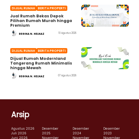
DIJUAL RUMAH
BERITA PROPERTI
Jual Rumah Bekas Depok
Pilihan Rumah Murah hingga
Premium
10 Agustus 2026
REGINA N. HELNAZ
DIJUAL RUMAH
BERITA PROPERTI
Dijual Rumah Modernland
Tangerang Rumah Minimalis
hingga Mewah
07 Agustus 2026
REGINA N. HELNAZ
Arsip
Agustus 2026
Desember
Desember
Desember
Juli 2026
2025
2024
2023
Juni 2026
November
November
November