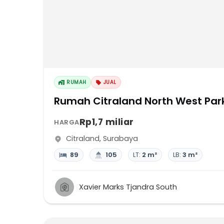
RUMAH
JUAL
Rumah Citraland North West Pa
Rp1,7 miliar
HARGA
Citraland
,
Surabaya
89
105
LT:
2 m²
LB:
3 m²
Xavier Marks Tjandra South