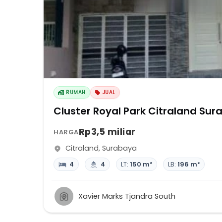
RUMAH
JUAL
Cluster Royal Park Citraland Su
Rp3,5 miliar
HARGA
Citraland
,
Surabaya
4
4
LT:
150 m²
LB:
196 m²
Xavier Marks Tjandra South