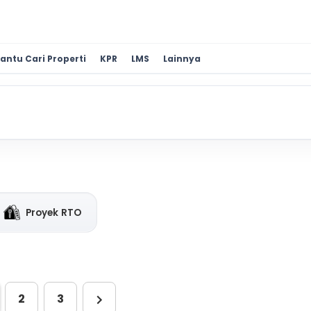
antu Cari Properti
KPR
LMS
Lainnya
Proyek RTO
2
3