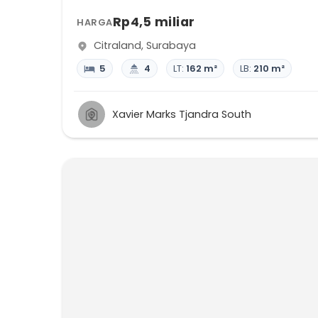
Rp4,5 miliar
HARGA
Citraland
,
Surabaya
5
4
LT:
162 m²
LB:
210 m²
Xavier Marks Tjandra South