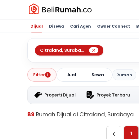
Dijual
Disewa
Cari Agen
Owner Connect
B
Citraland
,
Surabaya
Jual
Sewa
Filter
Rumah
1
Properti Dijual
Proyek Terbaru
89
Rumah Dijual di Citraland, Surabaya
1