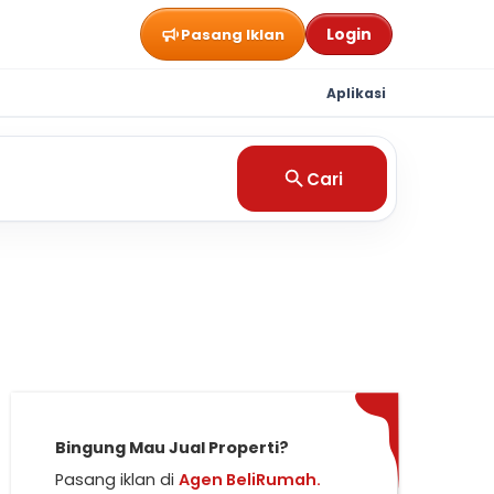
Login
Pasang Iklan
Aplikasi
Cari
Bingung Mau Jual Properti?
Pasang iklan di
Agen BeliRumah.