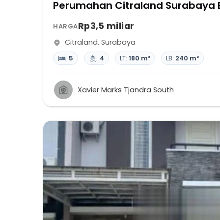
Perumahan Citraland Surabaya 
Rp3,5 miliar
HARGA
Citraland
,
Surabaya
5
4
LT:
180 m²
LB:
240 m²
Xavier Marks Tjandra South