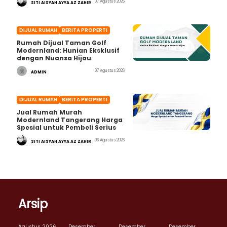
07 Agustus 2026
SITI AISYAH AYYA AZ ZAHIR
DIJUAL RUMAH
BERITA PROPERTI
Rumah Dijual Taman Golf
Modernland: Hunian Eksklusif
dengan Nuansa Hijau
07 Agustus 2026
ADMIN
DIJUAL RUMAH
BERITA PROPERTI
Jual Rumah Murah
Modernland Tangerang Harga
Spesial untuk Pembeli Serius
06 Agustus 2026
SITI AISYAH AYYA AZ ZAHIR
Arsip
Agustus 2026
Desember
Desember
Desember