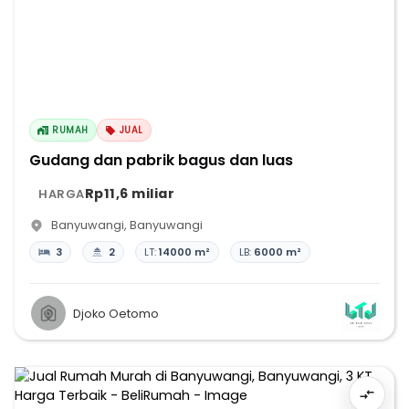
RUMAH
JUAL
Gudang dan pabrik bagus dan luas
Rp11,6 miliar
HARGA
Banyuwangi
,
Banyuwangi
3
2
LT:
14000 m²
LB:
6000 m²
Djoko Oetomo