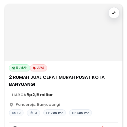
RUMAH
JUAL
2 RUMAH JUAL CEPAT MURAH PUSAT KOTA
BANYUANGI
Rp2,9 miliar
HARGA
Panderejo
,
Banyuwangi
10
3
LT:
700 m²
LB:
600 m²