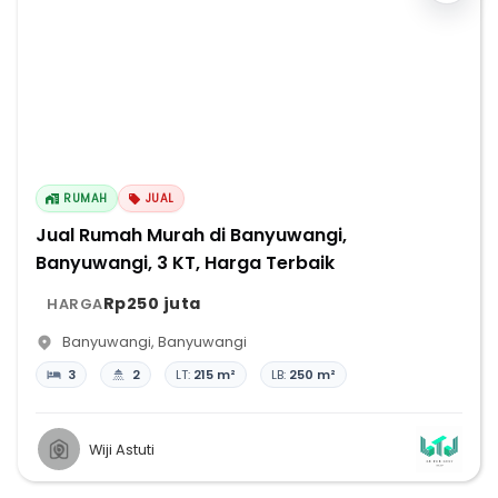
RUMAH
JUAL
Jual Rumah Murah di Banyuwangi,
Banyuwangi, 3 KT, Harga Terbaik
Rp250 juta
HARGA
Banyuwangi
,
Banyuwangi
3
2
LT:
215 m²
LB:
250 m²
Wiji Astuti