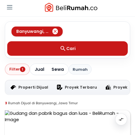
Banyuwangi
,
Jawa Timur
Cari
Jual
Sewa
Filter
1
Rumah
Properti Dijual
Proyek Terbaru
Proyek RT
3
Rumah Dijual di Banyuwangi, Jawa Timur