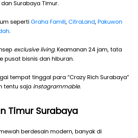
 dan Surabaya Timur.
ium seperti
Graha Famili
,
CitraLand
,
Pakuwon
dah
.
onsep
exclusive living
. Keamanan 24 jam, tata
ke pusat bisnis dan hiburan.
agai tempat tinggal para “Crazy Rich Surabaya”
n tentu saja
instagrammable
.
n Timur Surabaya
 mewah berdesain modern, banyak di