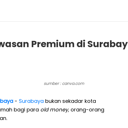
wasan Premium di Suraba
sumber : canva.com
abaya
-
Surabaya
bukan sekadar kota
 rumah bagi para
old money,
orang-orang
an.