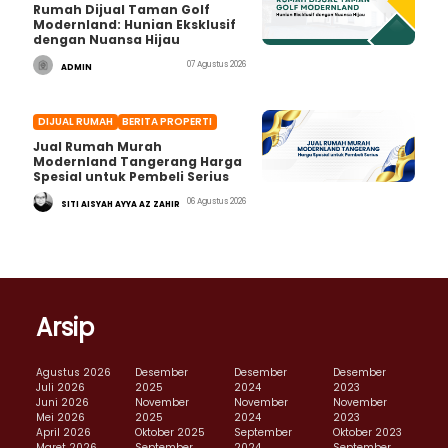
Rumah Dijual Taman Golf
Modernland: Hunian Eksklusif
dengan Nuansa Hijau
07 Agustus 2026
ADMIN
DIJUAL RUMAH
BERITA PROPERTI
Jual Rumah Murah
Modernland Tangerang Harga
Spesial untuk Pembeli Serius
06 Agustus 2026
SITI AISYAH AYYA AZ ZAHIR
Arsip
Agustus 2026
Desember
Desember
Desember
Juli 2026
2025
2024
2023
Juni 2026
November
November
November
Mei 2026
2025
2024
2023
April 2026
Oktober 2025
September
Oktober 2023
Maret 2026
September
2024
September