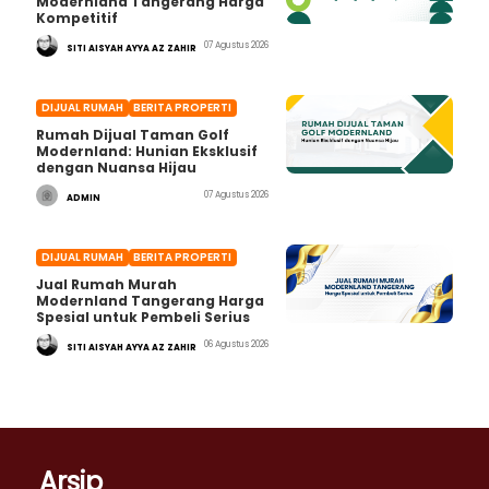
Modernland Tangerang Harga
Kompetitif
07 Agustus 2026
SITI AISYAH AYYA AZ ZAHIR
DIJUAL RUMAH
BERITA PROPERTI
Rumah Dijual Taman Golf
Modernland: Hunian Eksklusif
dengan Nuansa Hijau
07 Agustus 2026
ADMIN
DIJUAL RUMAH
BERITA PROPERTI
Jual Rumah Murah
Modernland Tangerang Harga
Spesial untuk Pembeli Serius
06 Agustus 2026
SITI AISYAH AYYA AZ ZAHIR
Arsip