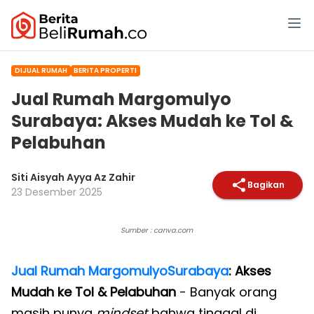
DIJUAL RUMAH
BERITA PROPERTI
Jual Rumah Margomulyo
Surabaya: Akses Mudah ke Tol &
Pelabuhan
Siti Aisyah Ayya Az Zahir
Bagikan
23 Desember 2025
Sumber : canva.com
Jual Rumah Margomulyo
Surabaya
: Akses
Mudah ke Tol & Pelabuhan
- Banyak orang
masih punya
mindset
bahwa tinggal di