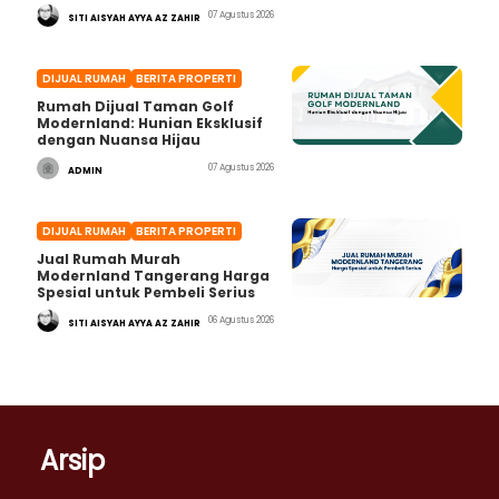
07 Agustus 2026
SITI AISYAH AYYA AZ ZAHIR
DIJUAL RUMAH
BERITA PROPERTI
Rumah Dijual Taman Golf
Modernland: Hunian Eksklusif
dengan Nuansa Hijau
07 Agustus 2026
ADMIN
DIJUAL RUMAH
BERITA PROPERTI
Jual Rumah Murah
Modernland Tangerang Harga
Spesial untuk Pembeli Serius
06 Agustus 2026
SITI AISYAH AYYA AZ ZAHIR
Arsip