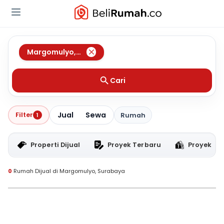
Margomulyo
,
Surabaya
Cari
Jual
Sewa
Filter
1
Rumah
Properti Dijual
Proyek Terbaru
Proyek RT
0
Rumah Dijual di Margomulyo, Surabaya