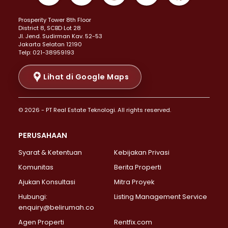
Properti Dijual di Kemayoran >
Prosperity Tower 8th Floor
Properti Dijual di Menteng >
District 8, SCBD Lot 28
Properti Dijual di Senen >
JI. Jend. Sudirman Kav. 52-53
Jakarta Selatan 12190
Properti Dijual di Tanah Abang >
Telp: 021-38959193
Properti Dijual di Cikini >
Properti Dijual di Kramat >
Lihat di Google Maps
Properti Dijual di Pasar Baru >
Properti Dijual di Bendungan Hilir >
© 2026 - PT Real Estate Teknologi. All rights reserved.
Properti Dijual di Jakarta Selatan >
Properti Dijual di Cilandak >
PERUSAHAAN
Properti Dijual di Lebak Bulus >
Syarat & Ketentuan
Kebijakan Privasi
Properti Dijual di Gandaria Selatan >
Properti Dijual di Pondok Labu >
Komunitas
Berita Properti
Properti Dijual di Cipete Selatan >
Ajukan Konsultasi
Mitra Proyek
Properti Dijual di Jagakarsa >
Hubungi:
Listing Management Service
Properti Dijual di Lenteng Agung >
enquiry@belirumah.co
Properti Dijual di Senayan >
Agen Properti
Rentfix.com
Properti Dijual di Pondok Pinang >