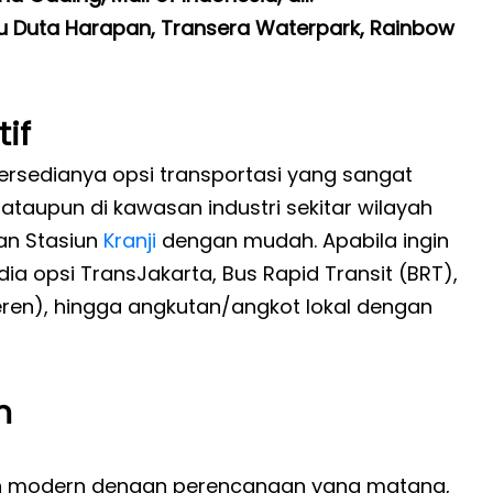
u Duta Harapan, Transera Waterpark, Rainbow
if
tersedianya opsi transportasi yang sangat
ataupun di kawasan industri sekitar wilayah
n Stasiun
Kranji
dengan mudah. Apabila ingin
a opsi TransJakarta, Bus Rapid Transit (BRT),
eren), hingga angkutan/angkot lokal dengan
n
an modern dengan perencanaan yang matang,