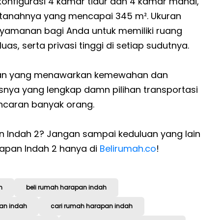
konfigurasi 4 kamar tidur dan 4 kamar mandi,
s tanahnya yang mencapai 345 m². Ukuran
yamanan bagi Anda untuk memiliki ruang
, serta privasi tinggi di setiap sudutnya.
unian yang menawarkan kemewahan dan
asnya yang lengkap damn pilihan transportasi
ncaran banyak orang.
 Indah 2? Jangan sampai keduluan yang lain
rapan Indah 2 hanya di
Belirumah.co
!
h
beli rumah harapan indah
pan indah
cari rumah harapan indah