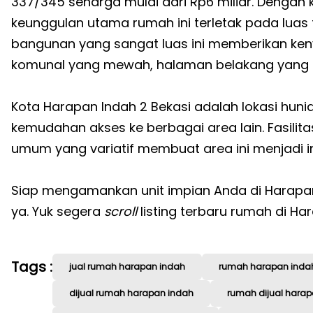
337/345 seharga mulai dari Rp6 miliar. Dengan 
keunggulan utama rumah ini terletak pada lua
bangunan yang sangat luas ini memberikan ken
komunal yang mewah, halaman belakang yang luas
Kota Harapan Indah 2 Bekasi adalah lokasi h
kemudahan akses ke berbagai area lain. Fasilit
umum yang variatif membuat area ini menjadi i
Siap mengamankan unit impian Anda di Harapan
ya. Yuk segera
scroll
listing terbaru rumah di Ha
Tags :
jual rumah harapan indah
rumah harapan inda
dijual rumah harapan indah
rumah dijual hara