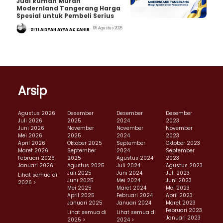
Jual Rumah Murah
Modernland Tangerang Harga
Spesial untuk Pembeli Serius
06 Agustus 2026
SITI AISYAH AYYA AZ ZAHIR
Arsip
Agustus 2026
Desember
Desember
Desember
Juli 2026
2025
2024
2023
Juni 2026
November
November
November
Mei 2026
2025
2024
2023
April 2026
Oktober 2025
September
Oktober 2023
Maret 2026
September
2024
September
Februari 2026
2025
Agustus 2024
2023
Januari 2026
Agustus 2025
Juli 2024
Agustus 2023
Juli 2025
Juni 2024
Juli 2023
Lihat semua di
Juni 2025
Mei 2024
Juni 2023
2026 >
Mei 2025
Maret 2024
Mei 2023
April 2025
Februari 2024
April 2023
Januari 2025
Januari 2024
Maret 2023
Februari 2023
Lihat semua di
Lihat semua di
Januari 2023
2025 >
2024 >