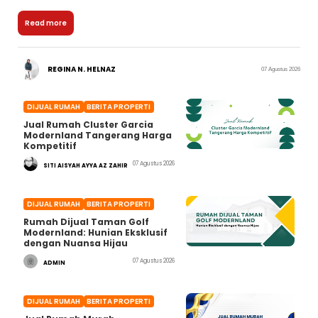
Read more
REGINA N. HELNAZ
07 Agustus 2026
DIJUAL RUMAH
BERITA PROPERTI
Jual Rumah Cluster Garcia
Modernland Tangerang Harga
Kompetitif
07 Agustus 2026
SITI AISYAH AYYA AZ ZAHIR
DIJUAL RUMAH
BERITA PROPERTI
Rumah Dijual Taman Golf
Modernland: Hunian Eksklusif
dengan Nuansa Hijau
07 Agustus 2026
ADMIN
DIJUAL RUMAH
BERITA PROPERTI