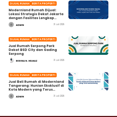
DIJUAL RUMAH
BERITA PROPERTI
Modernland Rumah Dijual:
Lokasi Strategis Dekat Jakarta
dengan Fasilitas Lengkap
untuk Hunian dan Investasi
31 Juli 2026
ADMIN
DIJUAL RUMAH
BERITA PROPERTI
Jual Rumah Serpong Park
Dekat BSD City dan Gading
Serpong
31 Juli 2026
REGINA N. HELNAZ
DIJUAL RUMAH
BERITA PROPERTI
Jual Beli Rumah di Modernland
Tangerang: Hunian Eksklusif di
Kota Modern yang Terus
Berkembang
31 Juli 2026
ADMIN