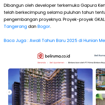
Dibangun oleh developer terkemuka Gapura Ken
telah berkecimpung selama puluhan tahun tent
pengembangan proyeknya. Proyek-proyek GKALa
Tangerang
dan
Bogor
.
Baca Juga : Awali Tahun Baru 2025 di Hunian M