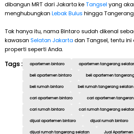
dibangun MRT dari Jakarta ke
Tangsel
yang akan
menghubungkan
Lebak Bulus
hingga Tangerang 
Tak hanya itu, nama Bintaro sudah dikenal sebag
kawasan
Selatan Jakarta
dan Tangsel, tentu in
properti seperti Anda.
Tags :
apartemen bintaro
apartemen tangerang selata
beli apartemen bintaro
beli apartemen tangerang
beli rumah bintaro
beli rumah tangerang selatan
cari apartemen bintaro
cari apartemen tangeran
cari rumah bintaro
cari rumah tangerang selata
dijual apartemen bintaro
dijual rumah bintaro
dijual rumah tangerang selatan
Jual Apartemen