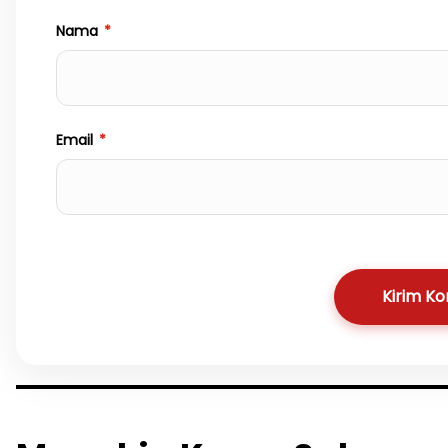
Nama
*
Email
*
Kirim K