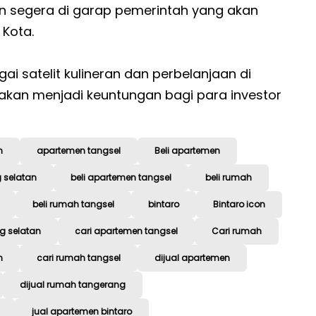
 segera di garap pemerintah yang akan
Kota.
ai satelit kulineran dan perbelanjaan di
i akan menjadi keuntungan bagi para investor
n
apartemen tangsel
Beli apartemen
 selatan
beli apartemen tangsel
beli rumah
beli rumah tangsel
bintaro
Bintaro icon
g selatan
cari apartemen tangsel
Cari rumah
n
cari rumah tangsel
dijual apartemen
dijual rumah tangerang
jual apartemen bintaro