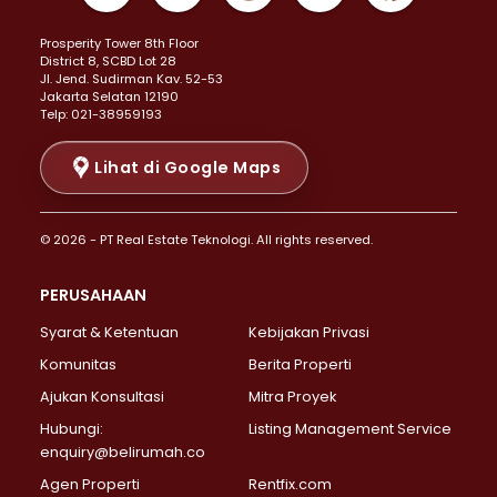
Properti Dijual di Kemayoran >
Prosperity Tower 8th Floor
Properti Dijual di Menteng >
District 8, SCBD Lot 28
Properti Dijual di Senen >
JI. Jend. Sudirman Kav. 52-53
Jakarta Selatan 12190
Properti Dijual di Tanah Abang >
Telp: 021-38959193
Properti Dijual di Cikini >
Properti Dijual di Kramat >
Lihat di Google Maps
Properti Dijual di Pasar Baru >
Properti Dijual di Bendungan Hilir >
© 2026 - PT Real Estate Teknologi. All rights reserved.
Properti Dijual di Jakarta Selatan >
Properti Dijual di Cilandak >
PERUSAHAAN
Properti Dijual di Lebak Bulus >
Syarat & Ketentuan
Kebijakan Privasi
Properti Dijual di Gandaria Selatan >
Properti Dijual di Pondok Labu >
Komunitas
Berita Properti
Properti Dijual di Cipete Selatan >
Ajukan Konsultasi
Mitra Proyek
Properti Dijual di Jagakarsa >
Hubungi:
Listing Management Service
Properti Dijual di Lenteng Agung >
enquiry@belirumah.co
Properti Dijual di Senayan >
Agen Properti
Rentfix.com
Properti Dijual di Pondok Pinang >