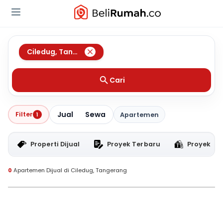
Ciledug
,
Tangerang
Cari
Jual
Sewa
Filter
1
Apartemen
Properti Dijual
Proyek Terbaru
Proyek RT
0
Apartemen Dijual di Ciledug, Tangerang