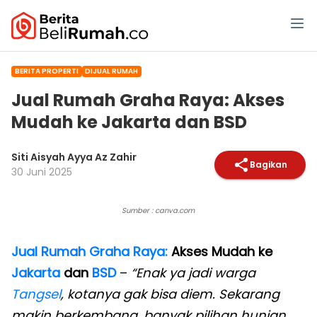
BERITA PROPERTI
DIJUAL RUMAH
Jual Rumah Graha Raya: Akses
Mudah ke Jakarta dan BSD
Siti Aisyah Ayya Az Zahir
Bagikan
30 Juni 2025
Sumber : canva.com
Jual Rumah Graha Raya:
Akses Mudah ke
Jakarta
dan
BSD
–
“Enak ya jadi warga
Tangsel
, kotanya gak bisa diem. Sekarang
makin berkembang, banyak pilihan hunian,