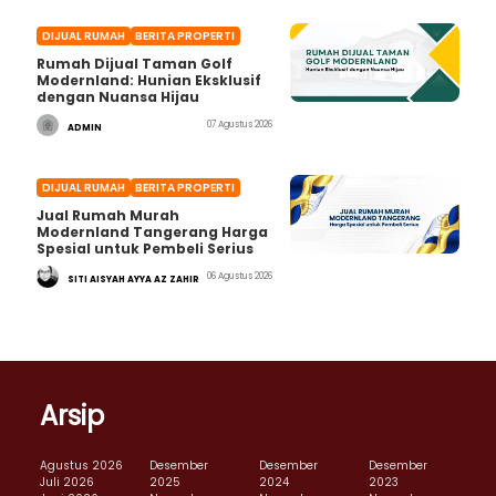
DIJUAL RUMAH
BERITA PROPERTI
Rumah Dijual Taman Golf
Modernland: Hunian Eksklusif
dengan Nuansa Hijau
07 Agustus 2026
ADMIN
DIJUAL RUMAH
BERITA PROPERTI
Jual Rumah Murah
Modernland Tangerang Harga
Spesial untuk Pembeli Serius
06 Agustus 2026
SITI AISYAH AYYA AZ ZAHIR
Arsip
Agustus 2026
Desember
Desember
Desember
Juli 2026
2025
2024
2023