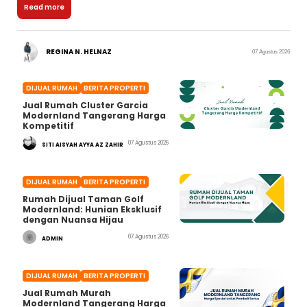
Read more
REGINA N. HELNAZ
07 Agustus 2026
DIJUAL RUMAH
BERITA PROPERTI
Jual Rumah Cluster Garcia
Modernland Tangerang Harga
Kompetitif
07 Agustus 2026
SITI AISYAH AYYA AZ ZAHIR
DIJUAL RUMAH
BERITA PROPERTI
Rumah Dijual Taman Golf
Modernland: Hunian Eksklusif
dengan Nuansa Hijau
07 Agustus 2026
ADMIN
DIJUAL RUMAH
BERITA PROPERTI
Jual Rumah Murah
Modernland Tangerang Harga