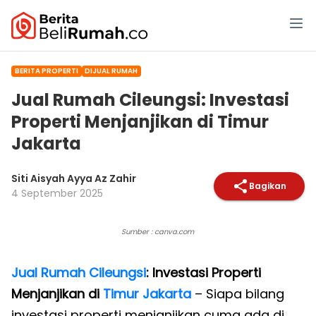
BERITA PROPERTI
DIJUAL RUMAH
Jual Rumah Cileungsi: Investasi
Properti Menjanjikan di Timur
Jakarta
Siti Aisyah Ayya Az Zahir
Bagikan
4 September 2025
Sumber : canva.com
Jual Rumah Cileungsi
: Investasi Properti
Menjanjikan di
Timur Jakarta
– Siapa bilang
investasi properti menjanjikan cuma ada di