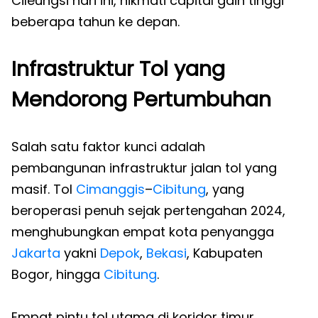
Cileungsi hari ini, nikmati capital gain tinggi
beberapa tahun ke depan.
Infrastruktur Tol yang
Mendorong Pertumbuhan
Salah satu faktor kunci adalah
pembangunan infrastruktur jalan tol yang
masif. Tol
Cimanggis
–
Cibitung
, yang
beroperasi penuh sejak pertengahan 2024,
menghubungkan empat kota penyangga
Jakarta
yakni
Depok
,
Bekasi
, Kabupaten
Bogor, hingga
Cibitung
.
Empat pintu tol utama di koridor timur