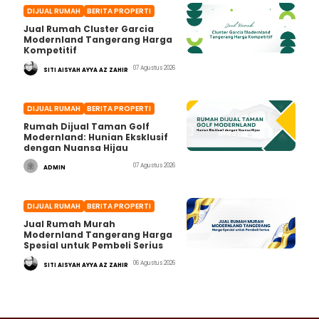
DIJUAL RUMAH
BERITA PROPERTI
Jual Rumah Cluster Garcia
Modernland Tangerang Harga
Kompetitif
07 Agustus 2026
SITI AISYAH AYYA AZ ZAHIR
DIJUAL RUMAH
BERITA PROPERTI
Rumah Dijual Taman Golf
Modernland: Hunian Eksklusif
dengan Nuansa Hijau
07 Agustus 2026
ADMIN
DIJUAL RUMAH
BERITA PROPERTI
Jual Rumah Murah
Modernland Tangerang Harga
Spesial untuk Pembeli Serius
06 Agustus 2026
SITI AISYAH AYYA AZ ZAHIR