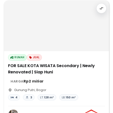
RUMAH
JUAL
FOR SALE KOTA WISATA Secondary | Newly
Renovated | Siap Huni
Rp2 miliar
HARGA
Gunung Putri
,
Bogor
4
3
LT:
128 m²
LB:
150 m²