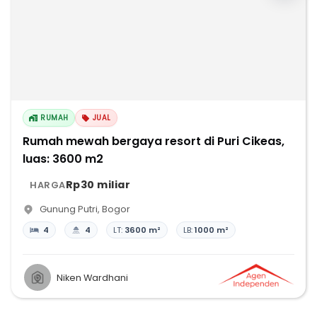
RUMAH
JUAL
Rumah mewah bergaya resort di Puri Cikeas,
luas: 3600 m2
Rp30 miliar
HARGA
Gunung Putri
,
Bogor
4
4
LT:
3600 m²
LB:
1000 m²
Niken Wardhani