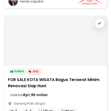
hendy saputra
RUMAH
JUAL
FOR SALE KOTA WISATA Bagus Terawat Minim
Renovasi Siap Huni
Rp1,95 miliar
HARGA
Gunung Putri
,
Bogor
3
3
LT:
136 m²
LB:
180 m²