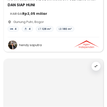
DAN SIAP HUNI
Rp2,05 miliar
HARGA
Gunung Putri
,
Bogor
4
4
LT:
128 m²
LB:
180 m²
hendy saputra