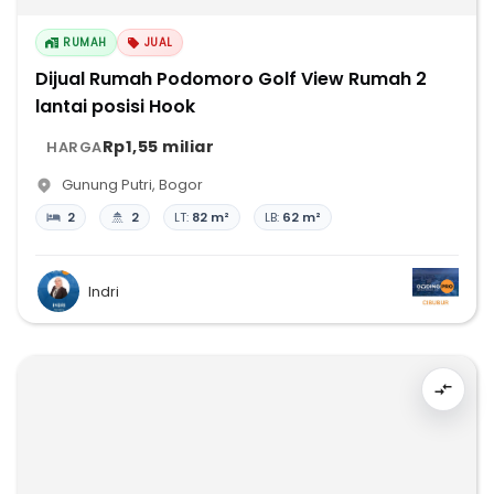
RUMAH
JUAL
Dijual Rumah Podomoro Golf View Rumah 2
lantai posisi Hook
Rp1,55 miliar
HARGA
Gunung Putri
,
Bogor
2
2
LT:
82 m²
LB:
62 m²
Indri