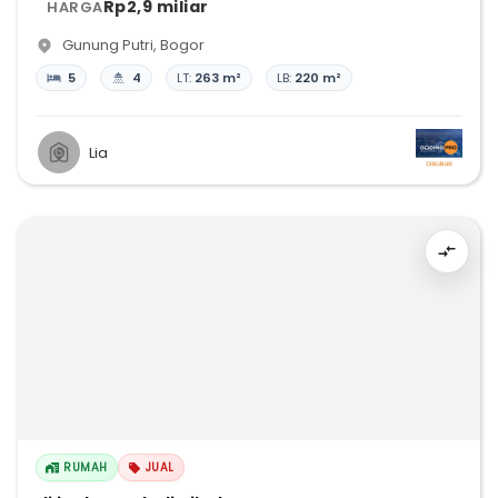
Rp2,9 miliar
HARGA
Gunung Putri
,
Bogor
5
4
LT:
263 m²
LB:
220 m²
Lia
RUMAH
JUAL