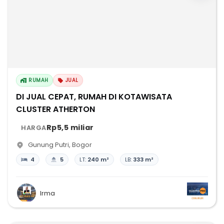
RUMAH
JUAL
DI JUAL CEPAT, RUMAH DI KOTAWISATA
CLUSTER ATHERTON
Rp5,5 miliar
HARGA
Gunung Putri
,
Bogor
4
5
LT:
240 m²
LB:
333 m²
Irma