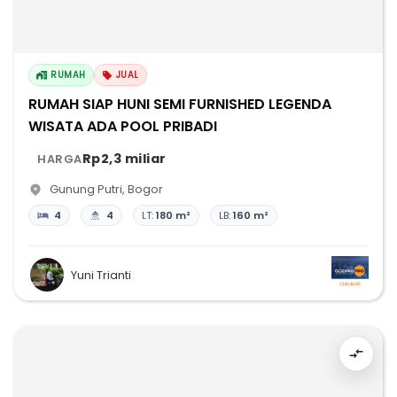
RUMAH
JUAL
RUMAH SIAP HUNI SEMI FURNISHED LEGENDA
WISATA ADA POOL PRIBADI
Rp2,3 miliar
HARGA
Gunung Putri
,
Bogor
4
4
LT:
180 m²
LB:
160 m²
Yuni Trianti