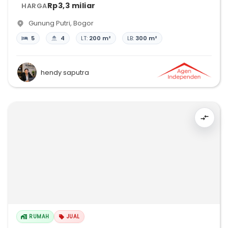
Rp3,3 miliar
HARGA
Gunung Putri
,
Bogor
5
4
LT:
200 m²
LB:
300 m²
hendy saputra
RUMAH
JUAL