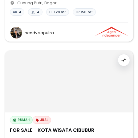
Gunung Putri
,
Bogor
4
4
LT:
128 m²
LB:
150 m²
hendy saputra
RUMAH
JUAL
FOR SALE - KOTA WISATA CIBUBUR