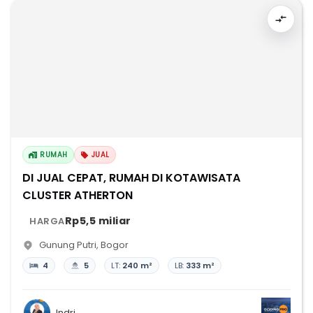
RUMAH
JUAL
DI JUAL CEPAT, RUMAH DI KOTAWISATA
CLUSTER ATHERTON
Rp5,5 miliar
HARGA
Gunung Putri
,
Bogor
4
5
LT:
240 m²
LB:
333 m²
Indri