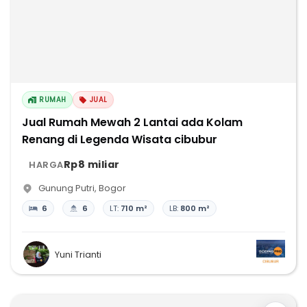
RUMAH
JUAL
Jual Rumah Mewah 2 Lantai ada Kolam
Renang di Legenda Wisata cibubur
Rp8 miliar
HARGA
Gunung Putri
,
Bogor
6
6
LT:
710 m²
LB:
800 m²
Yuni Trianti