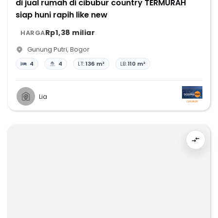
di jual rumah di cibubur country TERMURAH
siap huni rapih like new
Rp1,38 miliar
HARGA
Gunung Putri
,
Bogor
4
4
LT:
136 m²
LB:
110 m²
Lia