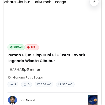
RUMAH
JUAL
Rumah Dijual Siap Huni Di Cluster Favorit
Legenda Wisata Cibubur
Rp3 miliar
HARGA
Gunung Putri
,
Bogor
3
3
LT:
200 m²
LB:
300 m²
Rian Noval