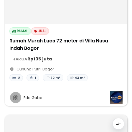
RUMAH
JUAL
Rumah Murah Luas 72 meter di Villa Nusa
Indah Bogor
Rp135 juta
HARGA
Gunung Putri
,
Bogor
2
1
LT:
72 m²
LB:
43 m²
Edo Gabe