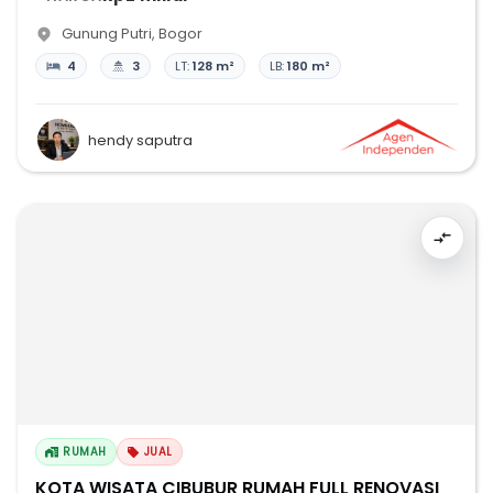
Gunung Putri
,
Bogor
4
3
LT:
128 m²
LB:
180 m²
hendy saputra
RUMAH
JUAL
KOTA WISATA CIBUBUR RUMAH FULL RENOVASI