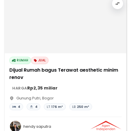
RUMAH
JUAL
Dijual Rumah bagus Terawat aesthetic minim
renov
Rp2,35 miliar
HARGA
Gunung Putri
,
Bogor
4
4
LT:
176 m²
LB:
250 m²
hendy saputra