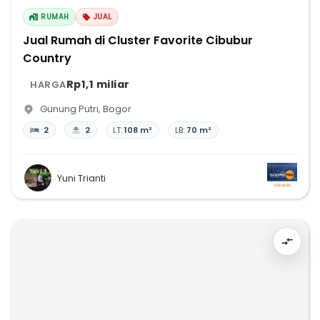
RUMAH
JUAL
Jual Rumah di Cluster Favorite Cibubur
Country
Rp1,1 miliar
HARGA
Gunung Putri
,
Bogor
2
2
LT:
108 m²
LB:
70 m²
Yuni Trianti