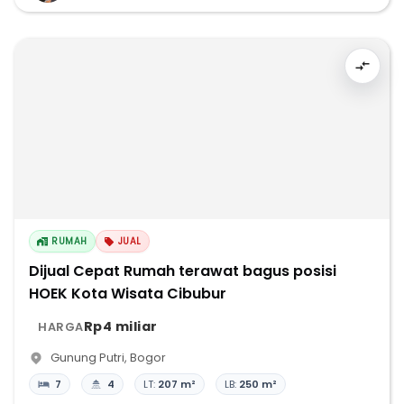
RUMAH
JUAL
Dijual Cepat Rumah terawat bagus posisi
HOEK Kota Wisata Cibubur
Rp4 miliar
HARGA
Gunung Putri
,
Bogor
7
4
LT:
207 m²
LB:
250 m²