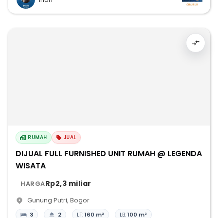
RUMAH
JUAL
DIJUAL FULL FURNISHED UNIT RUMAH @ LEGENDA
WISATA
Rp2,3 miliar
HARGA
Gunung Putri
,
Bogor
3
2
LT:
160 m²
LB:
100 m²