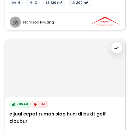
4
3
LT:
120 m²
LB:
200 m²
Namson Riwang
RUMAH
JUAL
dijual cepat rumah siap huni di bukit golf
cibubur