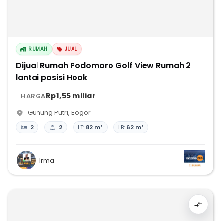
RUMAH
JUAL
Dijual Rumah Podomoro Golf View Rumah 2
lantai posisi Hook
Rp1,55 miliar
HARGA
Gunung Putri
,
Bogor
2
2
LT:
82 m²
LB:
62 m²
Irma