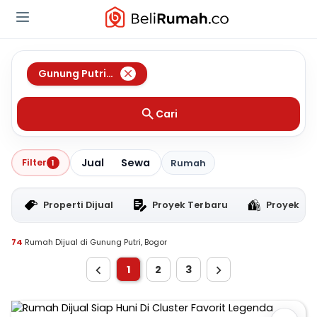
Gunung Putri
,
Bogor
Cari
Jual
Sewa
Filter
1
Rumah
Properti Dijual
Proyek Terbaru
Proyek RT
74
Rumah Dijual di Gunung Putri, Bogor
1
2
3