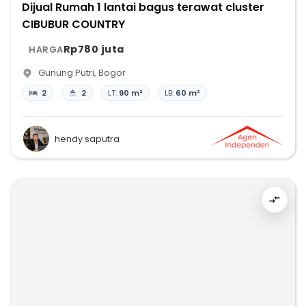
Dijual Rumah 1 lantai bagus terawat cluster
CIBUBUR COUNTRY
Rp780 juta
HARGA
Gunung Putri
,
Bogor
2
2
LT:
90 m²
LB:
60 m²
hendy saputra