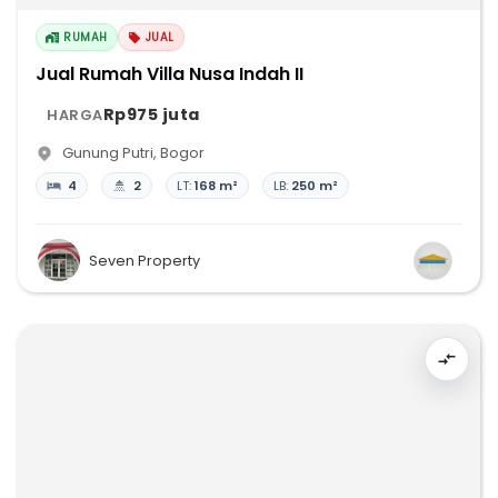
RUMAH
JUAL
Jual Rumah Villa Nusa Indah II
Rp975 juta
HARGA
Gunung Putri
,
Bogor
4
2
LT:
168 m²
LB:
250 m²
Seven Property