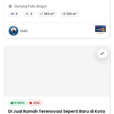
Gunung Putri
,
Bogor
3
2
LT:
160 m²
LB:
100 m²
Indri
RUMAH
JUAL
Di Jual Rumah Terenovasi Seperti Baru di Kota