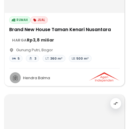
RUMAH
JUAL
Brand New House Taman Kenari Nusantara
Rp3,8 miliar
HARGA
Gunung Putri
,
Bogor
5
3
LT:
360 m²
LB:
500 m²
Hendra Balma