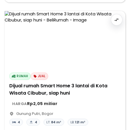
RUMAH
JUAL
Dijual rumah Smart Home 3 lantai di Kota
Wisata Cibubur, siap huni
Rp2,05 miliar
HARGA
Gunung Putri
,
Bogor
4
4
LT:
84 m²
LB:
121 m²