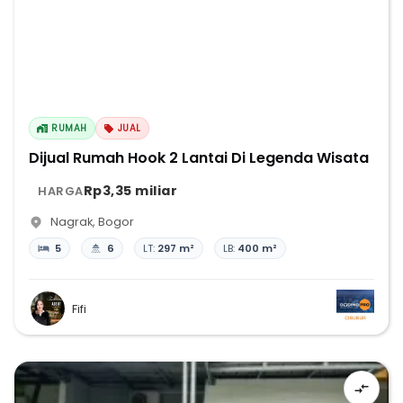
RUMAH
JUAL
Dijual Rumah Hook 2 Lantai Di Legenda Wisata
Rp3,35 miliar
HARGA
Nagrak
,
Bogor
5
6
LT:
297 m²
LB:
400 m²
Fifi