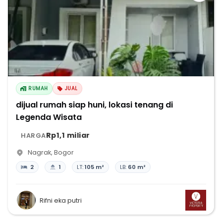
RUMAH
JUAL
dijual rumah siap huni, lokasi tenang di
Legenda Wisata
Rp1,1 miliar
HARGA
Nagrak
,
Bogor
2
1
LT:
105 m²
LB:
60 m²
Rifni eka putri