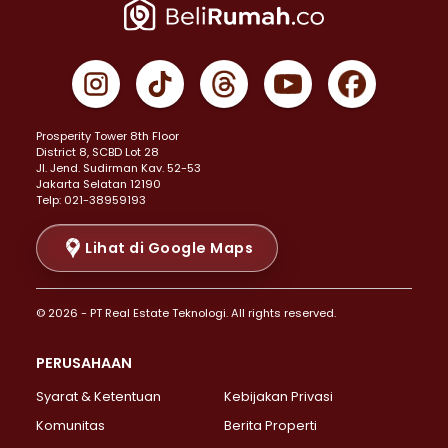
Properti Dijual di Jakarta Pusat >
Properti Dijual di Cempaka Putih >
Properti Dijual di Gambir >
Properti Dijual di Johar Baru >
Properti Dijual di Kemayoran >
Prosperity Tower 8th Floor
Properti Dijual di Menteng >
District 8, SCBD Lot 28
Properti Dijual di Senen >
JI. Jend. Sudirman Kav. 52-53
Jakarta Selatan 12190
Properti Dijual di Tanah Abang >
Telp: 021-38959193
Properti Dijual di Cikini >
Properti Dijual di Kramat >
Lihat di Google Maps
Properti Dijual di Pasar Baru >
Properti Dijual di Bendungan Hilir >
© 2026 - PT Real Estate Teknologi. All rights reserved.
Properti Dijual di Jakarta Selatan >
Properti Dijual di Cilandak >
PERUSAHAAN
Properti Dijual di Lebak Bulus >
Syarat & Ketentuan
Kebijakan Privasi
Properti Dijual di Gandaria Selatan >
Properti Dijual di Pondok Labu >
Komunitas
Berita Properti
Properti Dijual di Cipete Selatan >